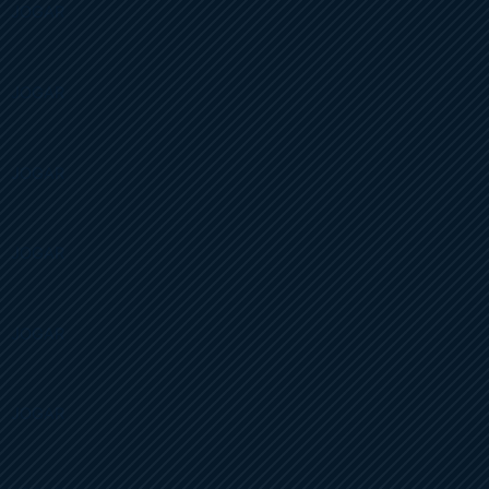
JOGAR
JOGAR
JOGAR
JOGAR
JOGAR
JOGAR