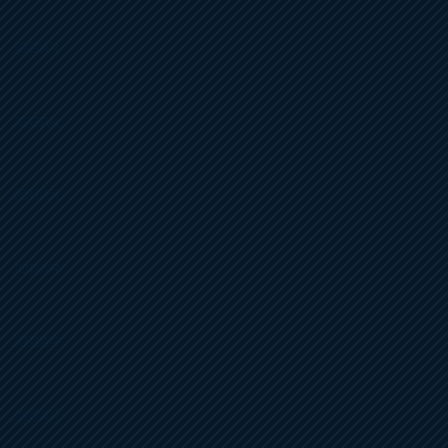
JOGAR
JOGAR
JOGAR
JOGAR
JOGAR
JOGAR