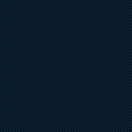
JOGAR
JOGAR
JOGAR
JOGAR
JOGAR
JOGAR
JOGAR