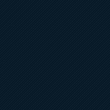
JOGAR
JOGAR
JOGAR
JOGAR
JOGAR
JOGAR