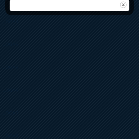
JOGAR
JOGAR
JOGAR
JOGAR
JOGAR
JOGAR