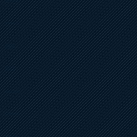
JOGAR
JOGAR
JOGAR
JOGAR
JOGAR
JOGAR
JOGAR