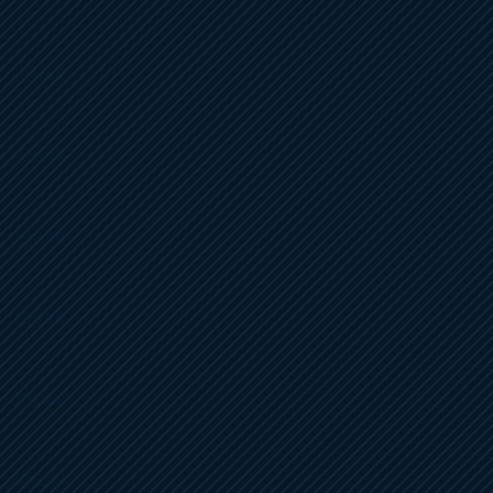
JOGAR
JOGAR
JOGAR
JOGAR
JOGAR
JOGAR