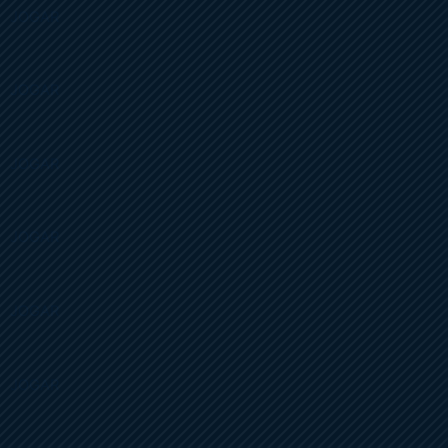
JOGAR
JOGAR
JOGAR
JOGAR
JOGAR
JOGAR