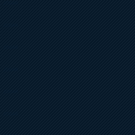
JOGAR
JOGAR
JOGAR
JOGAR
JOGAR
JOGAR